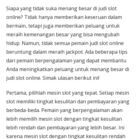
Siapa yang tidak suka menang besar di judi slot
online? Tidak hanya memberikan keseruan dalam
bermain, tetapi juga memberikan peluang untuk
meraih kemenangan besar yang bisa mengubah
hidup. Namun, tidak semua pemain judi slot online
beruntung dalam meraih jackpot. Ada beberapa tips
dari pemain berpengalaman yang dapat membantu
Anda meningkatkan peluang untuk menang besar di
judi slot online. Simak ulasan berikut ini!
Pertama, pilihlah mesin slot yang tepat. Setiap mesin
slot memiliki tingkat kesulitan dan pembayaran yang
berbeda-beda. Pemain yang berpengalaman akan
lebih memilih mesin slot dengan tingkat kesulitan
lebih rendah dan pembayaran yang lebih besar. Ini
karena mesin slot dengan tingkat kesulitan rendah