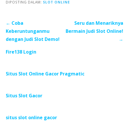
DIPOSTING DALAM:
SLOT ONLINE
N
← Coba
Seru dan Menariknya
a
Keberuntunganmu
Bermain Judi Slot Online!
v
dengan Judi Slot Demo!
→
i
Fire138 Login
g
a
s
Situs Slot Online Gacor Pragmatic
i
p
o
Situs Slot Gacor
s
situs slot online gacor