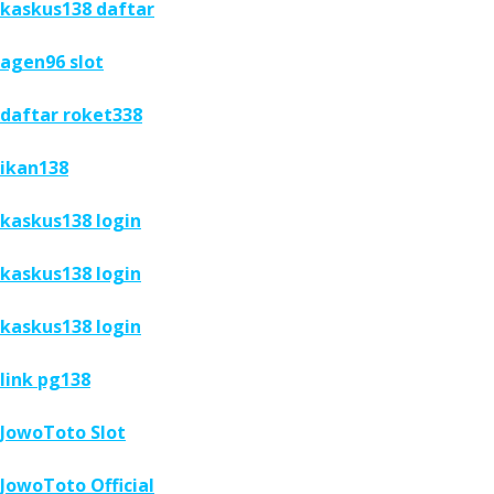
kaskus138 daftar
agen96 slot
daftar roket338
ikan138
kaskus138 login
kaskus138 login
kaskus138 login
link pg138
JowoToto Slot
JowoToto Official