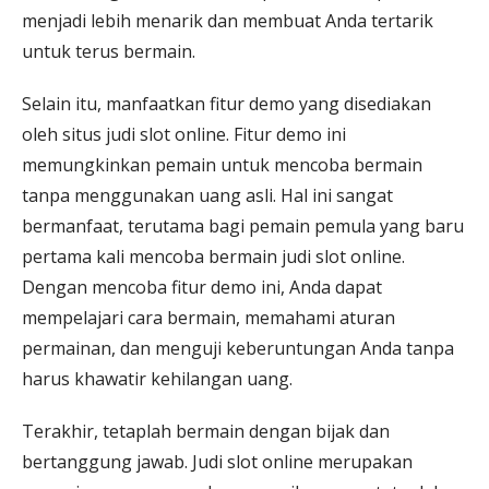
menjadi lebih menarik dan membuat Anda tertarik
untuk terus bermain.
Selain itu, manfaatkan fitur demo yang disediakan
oleh situs judi slot online. Fitur demo ini
memungkinkan pemain untuk mencoba bermain
tanpa menggunakan uang asli. Hal ini sangat
bermanfaat, terutama bagi pemain pemula yang baru
pertama kali mencoba bermain judi slot online.
Dengan mencoba fitur demo ini, Anda dapat
mempelajari cara bermain, memahami aturan
permainan, dan menguji keberuntungan Anda tanpa
harus khawatir kehilangan uang.
Terakhir, tetaplah bermain dengan bijak dan
bertanggung jawab. Judi slot online merupakan