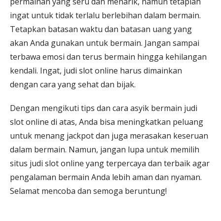
permainan yang seru dan menarik, namun tetaplah
ingat untuk tidak terlalu berlebihan dalam bermain.
Tetapkan batasan waktu dan batasan uang yang
akan Anda gunakan untuk bermain. Jangan sampai
terbawa emosi dan terus bermain hingga kehilangan
kendali. Ingat, judi slot online harus dimainkan
dengan cara yang sehat dan bijak.
Dengan mengikuti tips dan cara asyik bermain judi
slot online di atas, Anda bisa meningkatkan peluang
untuk menang jackpot dan juga merasakan keseruan
dalam bermain. Namun, jangan lupa untuk memilih
situs judi slot online yang terpercaya dan terbaik agar
pengalaman bermain Anda lebih aman dan nyaman.
Selamat mencoba dan semoga beruntung!