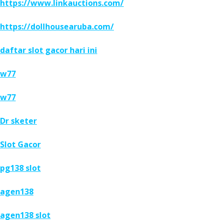
https://www.linkauctions.com/
https://dollhousearuba.com/
daftar slot gacor hari ini
w77
w77
Dr sketer
Slot Gacor
pg138 slot
agen138
agen138 slot