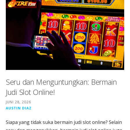
Seru dan Menguntungkan: Bermain
Judi Slot Online!
JUNI 28, 2026
AUSTIN DIAZ
Siapa yang tidak suka bermain judi slot online? Selain