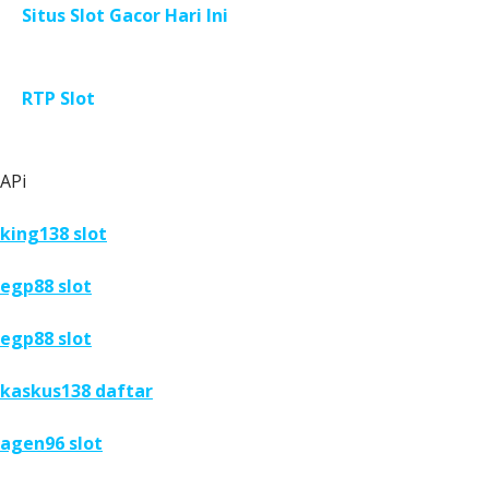
Situs Slot Gacor Hari Ini
RTP Slot
APi
king138 slot
egp88 slot
egp88 slot
kaskus138 daftar
agen96 slot