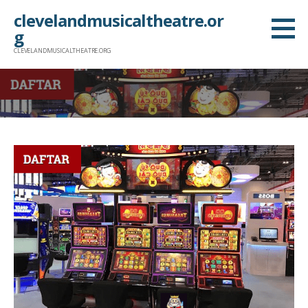
L
clevelandmusicaltheatre.or
a
g
n
CLEVELANDMUSICALTHEATRE.ORG
g
s
u
n
g
k
e
k
o
n
t
e
n