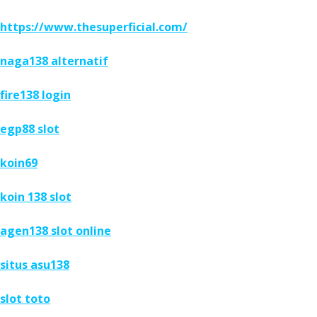
https://www.thesuperficial.com/
naga138 alternatif
fire138 login
egp88 slot
koin69
koin 138 slot
agen138 slot online
situs asu138
slot toto