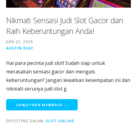
Nikmati Sensasi Judi Slot Gacor dan
Raih Keberuntungan Anda!
JUNI 22, 2026
AUSTIN DIAZ
Hai para pecinta judi slot! Sudah siap untuk
merasakan sensasi gacor dan mengais
keberuntungan? Jangan lewatkan kesempatan ini dan
nikmati serunya judi slot g
LANJUTKAN MEMBACA →
DIPOSTING DALAM:
SLOT ONLINE