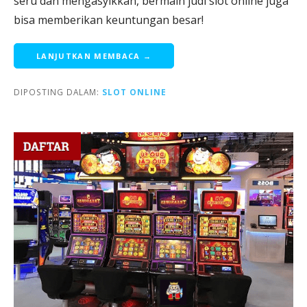
seru dan mengasyikkan, bermain judi slot online juga
bisa memberikan keuntungan besar!
LANJUTKAN MEMBACA →
DIPOSTING DALAM:
SLOT ONLINE