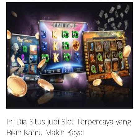
Ini Dia Situs Judi Slot Terpercaya yang
Bikin Kamu Makin Kaya!