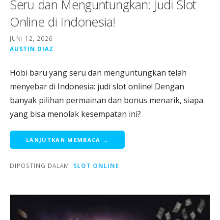
Seru dan Menguntungkan: Judi Slot
Online di Indonesia!
JUNI 12, 2026
AUSTIN DIAZ
Hobi baru yang seru dan menguntungkan telah
menyebar di Indonesia: judi slot online! Dengan
banyak pilihan permainan dan bonus menarik, siapa
yang bisa menolak kesempatan ini?
LANJUTKAN MEMBACA →
DIPOSTING DALAM:
SLOT ONLINE