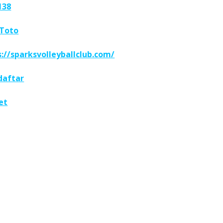
138
Toto
s://sparksvolleyballclub.com/
daftar
et