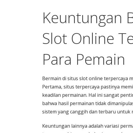
Keuntungan B
Slot Online T
Para Pemain
Bermain di situs slot online terpercay
Pertama, situs terpercaya pastinya memi
keadilan permainan. Hal ini sangat pe
bahwa hasil permainan tidak dimanipulas
sistem yang canggih dan terbaru untuk 
Keuntungan lainnya adalah variasi perma