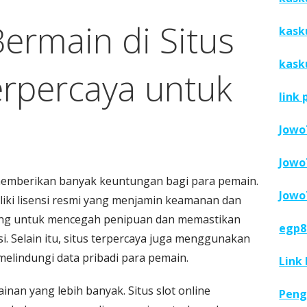
ermain di Situs
kask
kask
erpercaya untuk
link
Jowo
Jowo
a memberikan banyak keuntungan bagi para pemain.
Jowo
liki lisensi resmi yang menjamin keamanan dan
nting untuk mencegah penipuan dan memastikan
egp88
i. Selain itu, situs terpercaya juga menggunakan
melindungi data pribadi para pemain.
Link
inan yang lebih banyak. Situs slot online
Peng