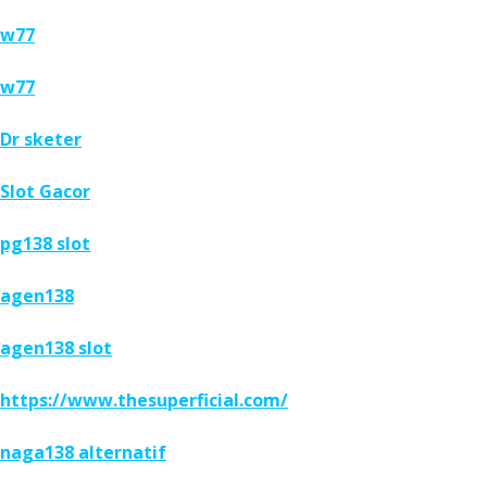
w77
w77
Dr sketer
Slot Gacor
pg138 slot
agen138
agen138 slot
https://www.thesuperficial.com/
naga138 alternatif