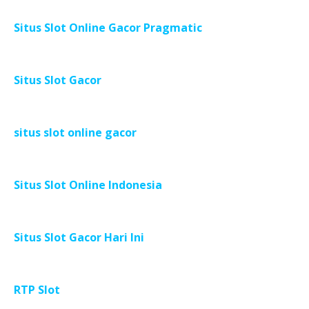
s
i
Situs Slot Online Gacor Pragmatic
p
o
s
Situs Slot Gacor
situs slot online gacor
Situs Slot Online Indonesia
Situs Slot Gacor Hari Ini
RTP Slot