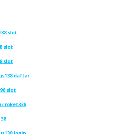
138 slot
8 slot
8 slot
us138 daftar
96 slot
ar roket338
138
us138 login