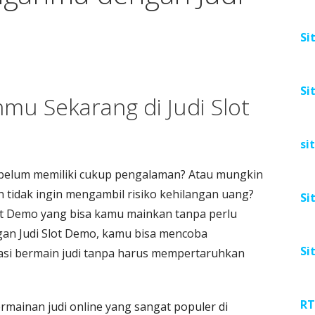
Si
Si
u Sekarang di Judi Slot
si
belum memiliki cukup pengalaman? Atau mungkin
tidak ingin mengambil risiko kehilangan uang?
Si
lot Demo yang bisa kamu mainkan tanpa perlu
an Judi Slot Demo, kamu bisa mencoba
Si
i bermain judi tanpa harus mempertaruhkan
RT
ermainan judi online yang sangat populer di