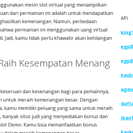
enggunakan mesin slot virtual yang menampilkan
uan dari permainan ini adalah untuk mendapatkan
APi
nghasilkan kemenangan. Namun, perbedaan
 bahwa permainan ini menggunakan uang virtual
king
di. Jadi, kamu tidak perlu khawatir akan kehilangan
egp8
 Raih Kesempatan Menang
egp8
kask
agen
 keseruan dan kesenangan bagi para pemainnya,
an untuk meraih kemenangan besar. Dengan
daft
ia, kamu memiliki peluang yang sama untuk meraih
tu, banyak situs judi yang menyediakan bonus dan
ikan
 Slot Demo. Kamu bisa memanfaatkan bonus
kask