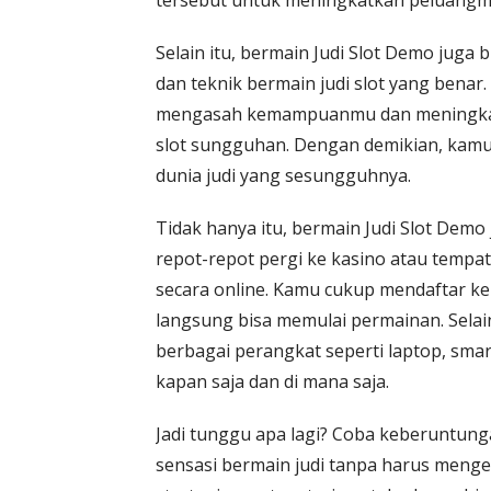
tersebut untuk meningkatkan peluangm
Selain itu, bermain Judi Slot Demo jug
dan teknik bermain judi slot yang benar.
mengasah kemampuanmu dan meningkat
slot sungguhan. Dengan demikian, kamu b
dunia judi yang sesungguhnya.
Tidak hanya itu, bermain Judi Slot Demo
repot-repot pergi ke kasino atau tempat
secara online. Kamu cukup mendaftar ke
langsung bisa memulai permainan. Selain
berbagai perangkat seperti laptop, sma
kapan saja dan di mana saja.
Jadi tunggu apa lagi? Coba keberuntung
sensasi bermain judi tanpa harus meng