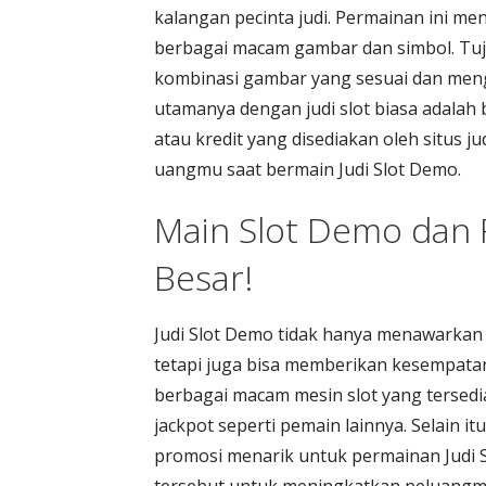
kalangan pecinta judi. Permainan ini m
berbagai macam gambar dan simbol. Tuj
kombinasi gambar yang sesuai dan me
utamanya dengan judi slot biasa adalah
atau kredit yang disediakan oleh situs ju
uangmu saat bermain Judi Slot Demo.
Main Slot Demo dan
Besar!
Judi Slot Demo tidak hanya menawarkan
tetapi juga bisa memberikan kesempat
berbagai macam mesin slot yang tersed
jackpot seperti pemain lainnya. Selain i
promosi menarik untuk permainan Judi