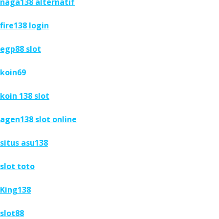
naga138 alternatif
fire138 login
egp88 slot
koin69
koin 138 slot
agen138 slot online
situs asu138
slot toto
King138
slot88