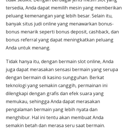
tersedia, Anda dapat memilih mesin yang memberikan
peluang kemenangan yang lebih besar. Selain itu,
banyak situs judi online yang menawarkan bonus-
bonus menarik seperti bonus deposit, cashback, dan
bonus referral yang dapat meningkatkan peluang
Anda untuk menang.
Tidak hanya itu, dengan bermain slot online, Anda
juga dapat merasakan sensasi bermain yang serupa
dengan bermain di kasino sungguhan. Berkat
teknologi yang semakin canggih, permainan ini
dilengkapi dengan grafis dan efek suara yang
memukau, sehingga Anda dapat merasakan
pengalaman bermain yang lebih nyata dan
menghibur. Hal ini tentu akan membuat Anda
semakin betah dan merasa seru saat bermain.