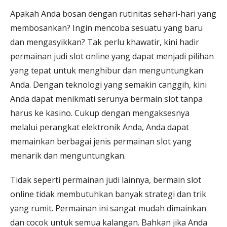
Apakah Anda bosan dengan rutinitas sehari-hari yang
membosankan? Ingin mencoba sesuatu yang baru
dan mengasyikkan? Tak perlu khawatir, kini hadir
permainan judi slot online yang dapat menjadi pilihan
yang tepat untuk menghibur dan menguntungkan
Anda. Dengan teknologi yang semakin canggih, kini
Anda dapat menikmati serunya bermain slot tanpa
harus ke kasino. Cukup dengan mengaksesnya
melalui perangkat elektronik Anda, Anda dapat
memainkan berbagai jenis permainan slot yang
menarik dan menguntungkan.
Tidak seperti permainan judi lainnya, bermain slot
online tidak membutuhkan banyak strategi dan trik
yang rumit. Permainan ini sangat mudah dimainkan
dan cocok untuk semua kalangan. Bahkan jika Anda