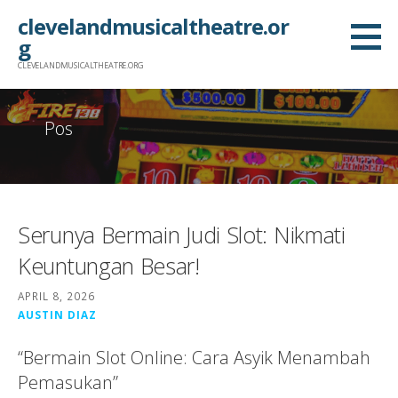
L
clevelandmusicaltheatre.or
a
g
n
CLEVELANDMUSICALTHEATRE.ORG
g
s
Pos
u
n
g
k
Serunya Bermain Judi Slot: Nikmati
e
Keuntungan Besar!
k
o
APRIL 8, 2026
n
AUSTIN DIAZ
t
“Bermain Slot Online: Cara Asyik Menambah
e
Pemasukan”
n