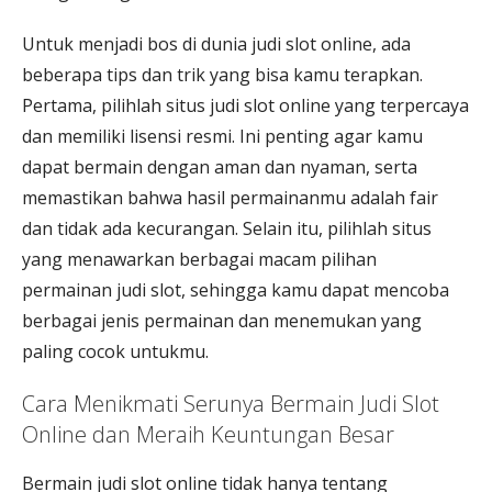
Untuk menjadi bos di dunia judi slot online, ada
beberapa tips dan trik yang bisa kamu terapkan.
Pertama, pilihlah situs judi slot online yang terpercaya
dan memiliki lisensi resmi. Ini penting agar kamu
dapat bermain dengan aman dan nyaman, serta
memastikan bahwa hasil permainanmu adalah fair
dan tidak ada kecurangan. Selain itu, pilihlah situs
yang menawarkan berbagai macam pilihan
permainan judi slot, sehingga kamu dapat mencoba
berbagai jenis permainan dan menemukan yang
paling cocok untukmu.
Cara Menikmati Serunya Bermain Judi Slot
Online dan Meraih Keuntungan Besar
Bermain judi slot online tidak hanya tentang