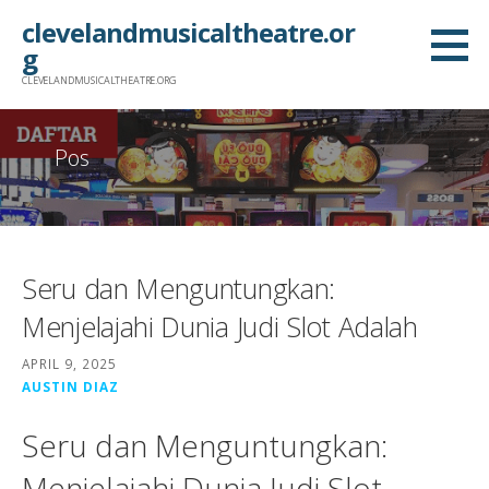
L
clevelandmusicaltheatre.or
a
g
n
CLEVELANDMUSICALTHEATRE.ORG
g
s
Pos
u
n
g
k
Seru dan Menguntungkan:
e
Menjelajahi Dunia Judi Slot Adalah
k
o
APRIL 9, 2025
n
AUSTIN DIAZ
t
Seru dan Menguntungkan:
e
n
Menjelajahi Dunia Judi Slot