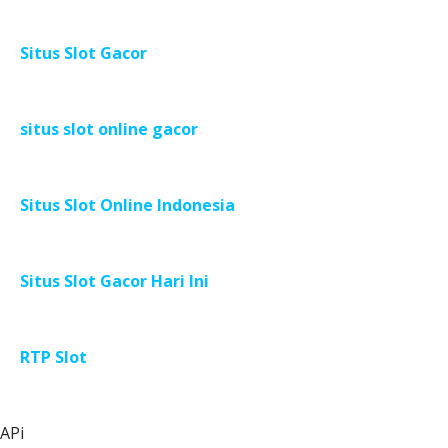
p
o
Situs Slot Gacor
s
situs slot online gacor
Situs Slot Online Indonesia
Situs Slot Gacor Hari Ini
RTP Slot
APi