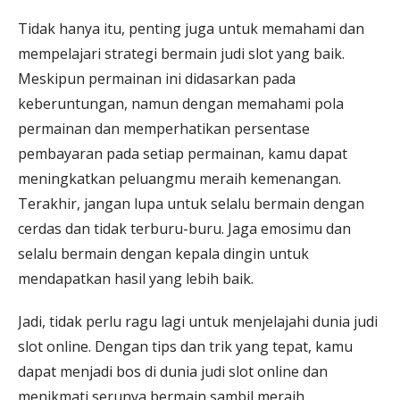
Tidak hanya itu, penting juga untuk memahami dan
mempelajari strategi bermain judi slot yang baik.
Meskipun permainan ini didasarkan pada
keberuntungan, namun dengan memahami pola
permainan dan memperhatikan persentase
pembayaran pada setiap permainan, kamu dapat
meningkatkan peluangmu meraih kemenangan.
Terakhir, jangan lupa untuk selalu bermain dengan
cerdas dan tidak terburu-buru. Jaga emosimu dan
selalu bermain dengan kepala dingin untuk
mendapatkan hasil yang lebih baik.
Jadi, tidak perlu ragu lagi untuk menjelajahi dunia judi
slot online. Dengan tips dan trik yang tepat, kamu
dapat menjadi bos di dunia judi slot online dan
menikmati serunya bermain sambil meraih