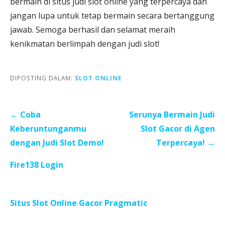
bermain di situs judi slot online yang terpercaya dan
jangan lupa untuk tetap bermain secara bertanggung
jawab. Semoga berhasil dan selamat meraih
kenikmatan berlimpah dengan judi slot!
DIPOSTING DALAM:
SLOT ONLINE
N
← Coba
Serunya Bermain Judi
a
Keberuntunganmu
Slot Gacor di Agen
v
dengan Judi Slot Demo!
Terpercaya! →
i
Fire138 Login
g
a
s
Situs Slot Online Gacor Pragmatic
i