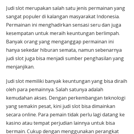
Judi slot merupakan salah satu jenis permainan yang
sangat populer di kalangan masyarakat Indonesia.
Permainan ini menghadirkan sensasi seru dan juga
kesempatan untuk meraih keuntungan berlimpah.
Banyak orang yang menganggap permainan ini
hanya sekedar hiburan semata, namun sebenarnya
judi slot juga bisa menjadi sumber penghasilan yang
menjanjikan.
Judi slot memiliki banyak keuntungan yang bisa diraih
oleh para pemainnya. Salah satunya adalah
kemudahan akses. Dengan perkembangan teknologi
yang semakin pesat, kini judi slot bisa dimainkan
secara online. Para pemain tidak perlu lagi datang ke
kasino atau tempat perjudian lainnya untuk bisa
bermain. Cukup dengan menggunakan perangkat