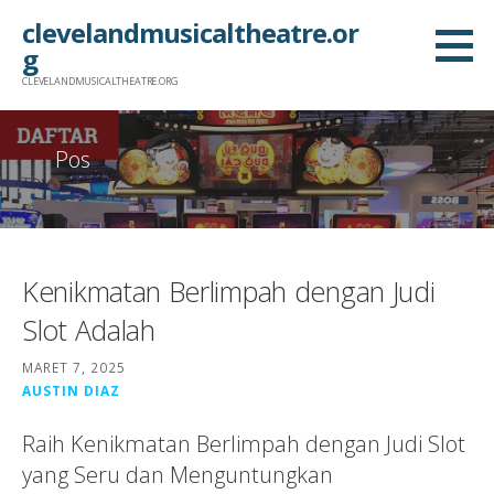
L
clevelandmusicaltheatre.or
a
g
n
CLEVELANDMUSICALTHEATRE.ORG
g
s
Pos
u
n
g
k
Kenikmatan Berlimpah dengan Judi
e
Slot Adalah
k
o
MARET 7, 2025
n
AUSTIN DIAZ
t
Raih Kenikmatan Berlimpah dengan Judi Slot
e
yang Seru dan Menguntungkan
n