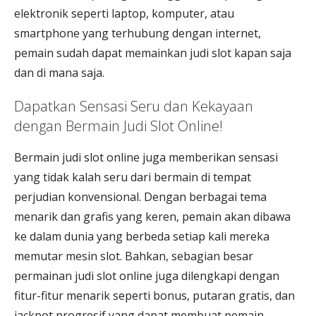
elektronik seperti laptop, komputer, atau
smartphone yang terhubung dengan internet,
pemain sudah dapat memainkan judi slot kapan saja
dan di mana saja.
Dapatkan Sensasi Seru dan Kekayaan
dengan Bermain Judi Slot Online!
Bermain judi slot online juga memberikan sensasi
yang tidak kalah seru dari bermain di tempat
perjudian konvensional. Dengan berbagai tema
menarik dan grafis yang keren, pemain akan dibawa
ke dalam dunia yang berbeda setiap kali mereka
memutar mesin slot. Bahkan, sebagian besar
permainan judi slot online juga dilengkapi dengan
fitur-fitur menarik seperti bonus, putaran gratis, dan
jackpot progresif yang dapat membuat pemain