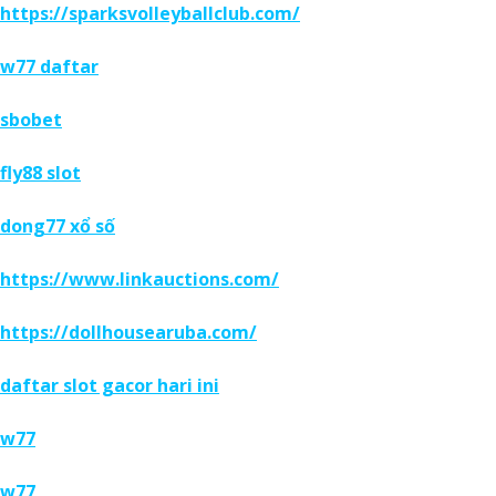
https://sparksvolleyballclub.com/
w77 daftar
sbobet
fly88 slot
dong77 xổ số
https://www.linkauctions.com/
https://dollhousearuba.com/
daftar slot gacor hari ini
w77
w77