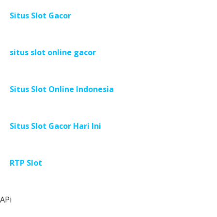
p
o
Situs Slot Gacor
s
situs slot online gacor
Situs Slot Online Indonesia
Situs Slot Gacor Hari Ini
RTP Slot
APi